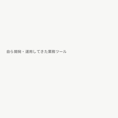
自動化・ツール実装
AIを前提に組み替える
03
現場への定着
資産として残す
04
自ら開発・運用してきた業務ツール
架電分析ダッシュボード
レポート自動生成