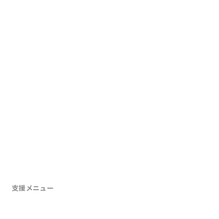
整理
戦略と打ち手を整理
03
構築
仕組み・ツールを構築
04
実装
現場に実装
05
改善
運用しながら改善を回す
06
支援メニュー