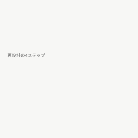
再設計の4ステップ
現状把握
業務と課題のヒアリング
01
可視化（BPR）
業務プロセスを見える化
02