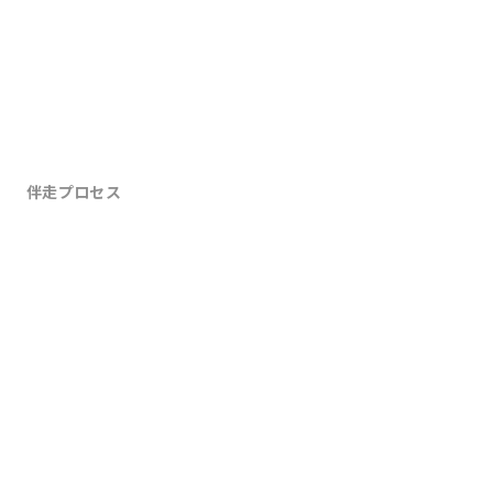
伴走プロセス
現状把握
ヒアリングと現状データの把握
01
本質課題の特定
数値分解で詰まりを特定
02